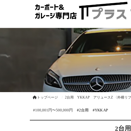
トップページ
2台用 YKKAP アリュースZ 〈外構リ
#100,001円〜500,000円
#2台用
#YKK AP
2台