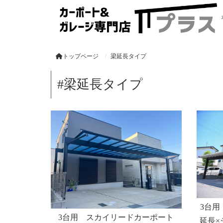
トップページ
梁延長タイプ
#梁延長タイプ
3台
3台用 スカイリードカーポート
延長×