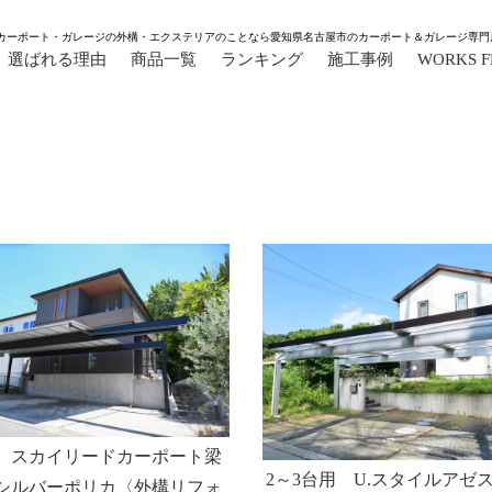
カーポート・ガレージの外構・エクステリアのことなら愛知県名古屋市のカーポート＆ガレージ専門
選ばれる理由
商品一覧
ランキング
施工事例
WORKS 
用 スカイリードカーポート梁
2～3台用 U.スタイルアゼ
シルバーポリカ〈外構リフォ