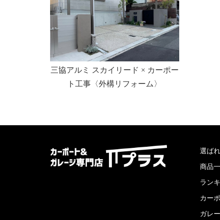
三協アルミ スカイリード × カーポー
ト工事〈外構リフォーム〉
選ば
商品
ラン
カー
ガレ