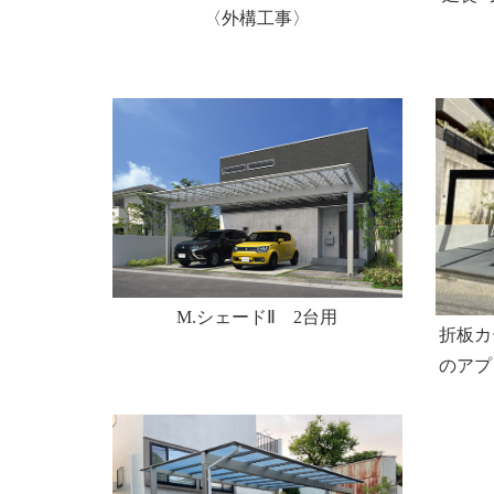
〈外構工事〉
M.シェードⅡ 2台用
折板カ
のアプ