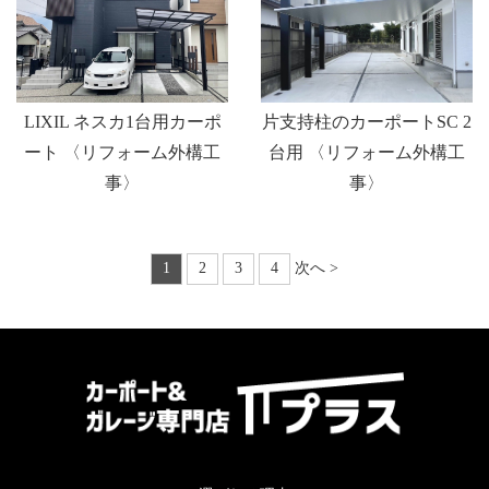
LIXIL ネスカ1台用カーポ
片支持柱のカーポートSC 2
ート 〈リフォーム外構工
台用 〈リフォーム外構工
事〉
事〉
1
2
3
4
次へ >